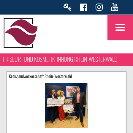
FRISEUR- UND KOSMETIK-INNUNG RHEIN-WESTERWALD
Kreishandwerkerschaft Rhein-Westerwald