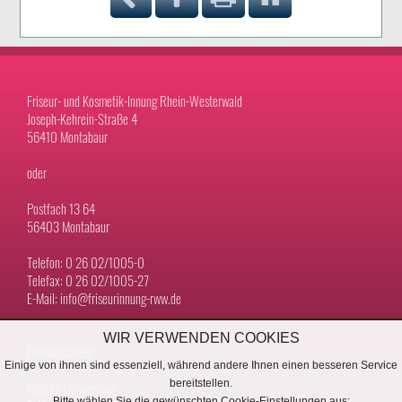
Friseur- und Kosmetik-Innung Rhein-Westerwald
Joseph-Kehrein-Straße 4
56410 Montabaur
oder
Postfach 13 64
56403 Montabaur
Telefon: 0 26 02/1005-0
Telefax: 0 26 02/1005-27
E-Mail: info@friseurinnung-rww.de
WIR VERWENDEN COOKIES
Öffnungszeiten:
Einige von ihnen sind essenziell, während andere Ihnen einen besseren Service
bereitstellen.
Montag-Donnerstag
Bitte wählen Sie die gewünschten Cookie-Einstellungen aus: